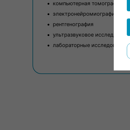
компьютерная томография (К
электронейромиография (ЭН
рентгенография
ультразвуковое исследование
лабораторные исследования