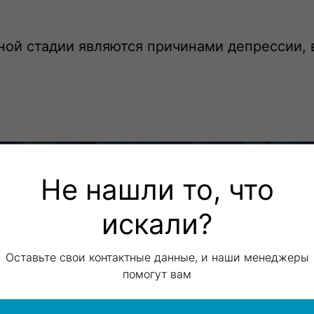
ой стадии являются причинами депрессии, 
Не нашли то, что
ДЫ ДИАГНОСТИКИ В НЕВРО
искали?
Оставьте свои контактные данные, и наши менеджеры
помогут вам
рафия (МРТ)