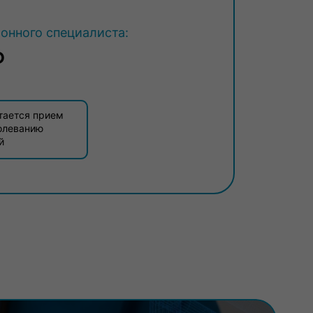
нного специалиста:
₽
тается прием
олеванию
й