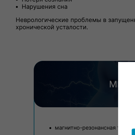
Нарушения сна
Неврологические проблемы в запущенн
хронической усталости.
МЕТО
магнитно-резонансная томог